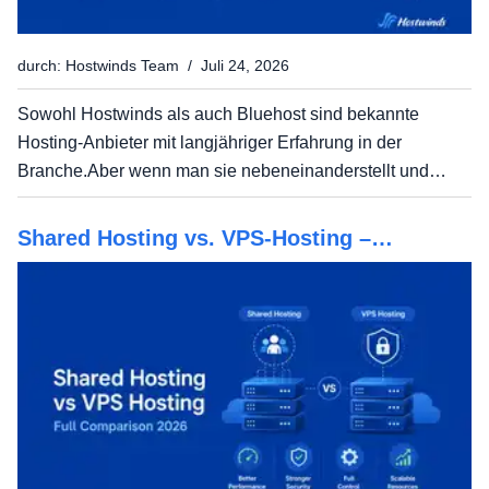
durch: Hostwinds Team / Juli 24, 2026
Sowohl Hostwinds als auch Bluehost sind bekannte
Hosting-Anbieter mit langjähriger Erfahrung in der
Branche.Aber wenn man sie nebeneinanderstellt und
vergleicht, worauf es wirklich ankommt: Betriebszeit,
Support, Preise, Leistung und Infrastruktur, werden einige
Shared Hosting vs. VPS-Hosting –
deutliche...
Vollständiger Vergleich 2026