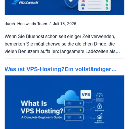
durch: Hostwinds Team / Juli 15, 2026
Wenn Sie Bluehost schon seit einiger Zeit verwenden,
bemerken Sie möglicherweise die gleichen Dinge, die
vielen Benutzern auffallen: langsamere Ladezeiten als
erwartet, Support, der nicht immer ankommt, und
Verlängerungspreise, die nach dem ersten Jahr deutlich
Was ist VPS-Hosting?Ein vollständiger
steigen. Du...
Leitfaden für Anfänger