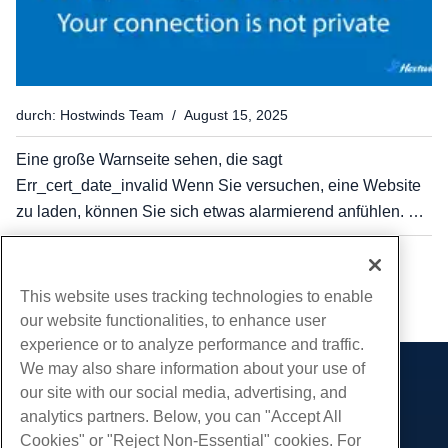
durch: Hostwinds Team / August 15, 2025
Eine große Warnseite sehen, die sagt
Err_cert_date_invalid Wenn Sie versuchen, eine Website
zu laden, können Sie sich etwas alarmierend anfühlen. Für
alltägliche Benutzer ist dies einfach eine freundliche
Warnung, dass die Website, die sie erreichen möchten,
...
1
14
möglicherweise...
This website uses tracking technologies to enable
our website functionalities, to enhance user
experience or to analyze performance and traffic.
We may also share information about your use of
Produkte
our site with our social media, advertising, and
analytics partners. Below, you can "Accept All
Web-Hosting
Dienstleistungen
Cookies" or "Reject Non-Essential" cookies. For
Business Hosting