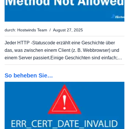
durch: Hostwinds Team / August 27, 2025
Jeder HTTP -Statuscode erzählt eine Geschichte über
das, was zwischen einem Client (z. B. Webbrowser) und
einem Server passiert.Einige Geschichten sind einfach;
200 bedeutet Erfolg, 404 bedeutet, dass die Seite nicht
existiert.Aber wenn Sie die 405 -Methode nicht erlaubt...
So beheben Sie
ERR_CERT_DATE_INVALID: Eine Anleitung
für Benutzer und Site -Eigentümer