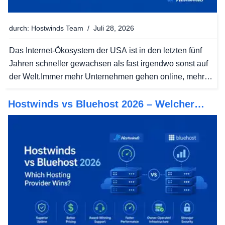
durch: Hostwinds Team / Juli 28, 2026
Das Internet-Ökosystem der USA ist in den letzten fünf
Jahren schneller gewachsen als fast irgendwo sonst auf
der Welt.Immer mehr Unternehmen gehen online, mehr
Entwickler entwickeln Apps und Plattformen und immer
Hostwinds vs Bluehost 2026 – Welcher
mehr Unternehmer starten ihre ersten Websites.Das
Hosting-Anbieter gewinnt?
bedeutet...