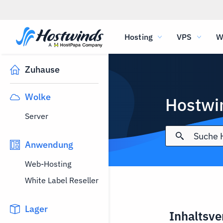
Hosting
VPS
W
Zuhause
Wolke
Hostwi
Server
Anwendung
Web-Hosting
White Label Reseller
Lager
Inhaltsve