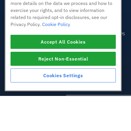
White Label Reseller
more details on the data we process and how to
Verwaltete Linux. VPS
exercise your rights, and to view information
related to required opt-in disclosures, see our
Nicht verwaltete Linux VPS
Privacy Policy.
Cookie Policy
Verwaltete Fenster. VPS
Nicht verwaltetes Windows VPS
Accept All Cookies
Cloud-Server
Load Balancer
Reject Non-Essential
Blockspeicher
Objektspeicherung
SSL Zertifikate
Cookies Settings
Webanwendungshosting
© 2010-2026 Hostwinds, 