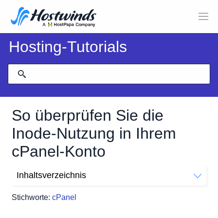
Hosting-Tutorials
So überprüfen Sie die
Inode-Nutzung in Ihrem
cPanel-Konto
Inhaltsverzeichnis
Was ist ein Inode?
Stichworte:
cPanel
Was ist, wenn ich 100% meiner Inodengrenzwerte
verwende?