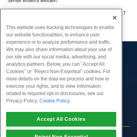
Server entfernt werden.
Geschrieben von
Michael Brower
/
November 8, 2017
Kopieren URL
This website uses tracking technologies to enable
our website functionalities, to enhance user
experience or to analyze performance and traffic.
We may also share information about your use of
Produkte
our site with our social media, advertising, and
analytics partners. Below, you can "Accept All
Web-Hosting
Dienstleistungen
Cookies" or "Reject Non-Essential" cookies. For
Business Hosting
Website-Migrationen
more details on the data we process and how to
Gemeinschaft
Reseller Hosting
exercise your rights, and to view information
White Label Reseller
Produktdokumentation
Unternehmen
related to required opt-in disclosures, see our
Verwaltete Linux. VPS
Tutorials
Privacy Policy.
Cookie Policy
Über uns
Legal
Nicht verwaltete Linux VPS
Blog
Kontaktiere uns
Verwaltete Fenster. VPS
Nutzungsbedingungen
Unterstützung
Daten Center
Accept All Cookies
Nicht verwaltetes Windows VPS
Datenschutz-Bestimmungen
Drücken Sie
Live-Chat mit uns
Cloud-Server
Strafverfolgung
Partnerprogramm
Öffnen Sie ein Support-Ticket
© 2010-2026 Hostwinds, ein HostPapa Inc.
Reject Non-Essential
Load Balancer