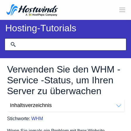
Hosting-Tutorials
Verwenden Sie den WHM -
Service -Status, um Ihren
Server zu überwachen
Inhaltsverzeichnis
Wo finde ich den Servicestatus?
Stichworte:
WHM
Serviceinformationen erklärt
Schnelle Übersicht über Systeminformationen
Wenn Sie jemals ein Problem mit Ihrer Website