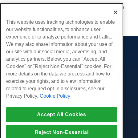
Geschrieben von
Hostwinds Team
/
Januar 21, 2019
Kopieren URL
This website uses tracking technologies to enable
our website functionalities, to enhance user
experience or to analyze performance and traffic.
We may also share information about your use of
Produkte
our site with our social media, advertising, and
analytics partners. Below, you can "Accept All
Web-Hosting
Dienstleistungen
Cookies" or "Reject Non-Essential" cookies. For
Business Hosting
Website-Migrationen
more details on the data we process and how to
Gemeinschaft
Reseller Hosting
exercise your rights, and to view information
White Label Reseller
Produktdokumentation
Unternehmen
related to required opt-in disclosures, see our
Verwaltete Linux. VPS
Tutorials
Privacy Policy.
Cookie Policy
Über uns
Legal
Nicht verwaltete Linux VPS
Blog
Kontaktiere uns
Verwaltete Fenster. VPS
Nutzungsbedingungen
Unterstützung
Daten Center
Accept All Cookies
Nicht verwaltetes Windows VPS
Datenschutz-Bestimmungen
Drücken Sie
Live-Chat mit uns
Cloud-Server
Strafverfolgung
Partnerprogramm
Öffnen Sie ein Support-Ticket
© 2010-2026 Hostwinds, ein HostPapa Inc.
Reject Non-Essential
Load Balancer
Partnervereinbarung
Unternehmen.
Senden Sie uns eine Email