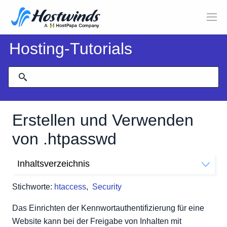
Hosting-Tutorials
Erstellen und Verwenden
von .htpasswd
Inhaltsverzeichnis
Was ist die .htpasswd -Datei?
Stichworte:
htaccess
,
Security
Wie erstelle ich eine .htpasswd -Datei?
Verwandte Tutorials
Das Einrichten der Kennwortauthentifizierung für eine
Website kann bei der Freigabe von Inhalten mit