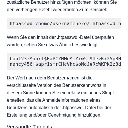
zusätzliche Benutzer hinzufügen möchten, können Sie
den vorherigen Befehl wiederholen.Zum Beispiel:
htpasswd /home/usernamehere/.htpasswd nan
Wenn Sie den Inhalt der .htpasswd -Datei überprüfen
würden, sehen Sie etwas Ähnliches wie folgt:
bob123:$apr1$FaPCZHMe$jYiw5.9UevKx25pBH4As
nancy456:$apr1$mrCHcVhc$oNdJeRcWKPk2z8dlz
Der Wert nach dem Benutzernamen ist die
verschlüsselte Version des Benutzerkennworts.In
diesem Sinne können Sie ein relativ einfaches Skript
erstellen, das die Anmeldeinformationen eines
Benutzers automatisch der .htpasswd -Datei bei der
Erstellung und/oder Genehmigung hinzufügen.
Verwandte Tutorials