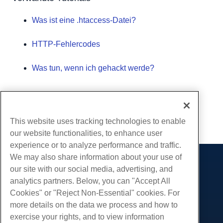
Was ist eine .htaccess-Datei?
HTTP-Fehlercodes
Was tun, wenn ich gehackt werde?
Geschrieben von
Michael Brower
/
Juni 22, 2017
Kopieren URL
This website uses tracking technologies to enable
our website functionalities, to enhance user
experience or to analyze performance and traffic.
We may also share information about your use of
Produkte
our site with our social media, advertising, and
analytics partners. Below, you can "Accept All
Web-Hosting
Dienstleistungen
Cookies" or "Reject Non-Essential" cookies. For
Business Hosting
Website-Migrationen
more details on the data we process and how to
Gemeinschaft
Reseller Hosting
exercise your rights, and to view information
White Label Reseller