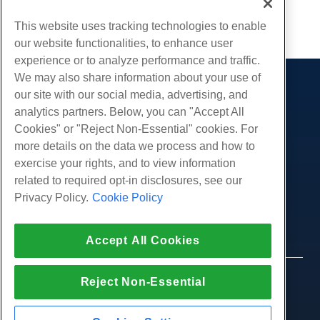
Kopieren URL
This website uses tracking technologies to enable
our website functionalities, to enhance user
experience or to analyze performance and traffic.
We may also share information about your use of
Produkte
our site with our social media, advertising, and
analytics partners. Below, you can "Accept All
Web-Hosting
Dienstleistungen
Cookies" or "Reject Non-Essential" cookies. For
Business Hosting
Website-Migrationen
more details on the data we process and how to
Gemeinschaft
Reseller Hosting
exercise your rights, and to view information
White Label Reseller
Produktdokumentation
Unternehmen
related to required opt-in disclosures, see our
Verwaltete Linux. VPS
Tutorials
Privacy Policy.
Cookie Policy
Über uns
Legal
Nicht verwaltete Linux VPS
Blog
Kontaktiere uns
Verwaltete Fenster. VPS
Nutzungsbedingungen
Unterstützung
Daten Center
Accept All Cookies
Nicht verwaltetes Windows VPS
Datenschutz-Bestimmungen
Drücken Sie
Live-Chat mit uns
Cloud-Server
Strafverfolgung
Partnerprogramm
Öffnen Sie ein Support-Ticket
© 2010-2026 Hostwinds, ein HostPapa Inc.
Reject Non-Essential
Load Balancer
Partnervereinbarung
Unternehmen.
Senden Sie uns eine Email
Blockspeicher
Alle Rechte vorbehalten.
Rufen Sie uns an (888) 404-1279
Objektspeicherung