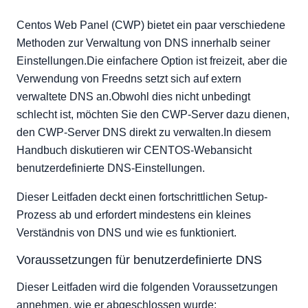
Ermöglichen Ihrer privaten Nameservers
Bestätigen der Nameserver-Funktionalität
Centos Web Panel (CWP) bietet ein paar verschiedene
Ändern Sie Ihre SOA-Datensätze
Methoden zur Verwaltung von DNS innerhalb seiner
Einstellungen.Die einfachere Option ist freizeit, aber die
Verwendung von Freedns setzt sich auf extern
verwaltete DNS an.Obwohl dies nicht unbedingt
schlecht ist, möchten Sie den CWP-Server dazu dienen,
den CWP-Server DNS direkt zu verwalten.In diesem
Handbuch diskutieren wir CENTOS-Webansicht
benutzerdefinierte DNS-Einstellungen.
Dieser Leitfaden deckt einen fortschrittlichen Setup-
Prozess ab und erfordert mindestens ein kleines
Verständnis von DNS und wie es funktioniert.
Voraussetzungen für benutzerdefinierte DNS
Dieser Leitfaden wird die folgenden Voraussetzungen
annehmen, wie er abgeschlossen wurde: