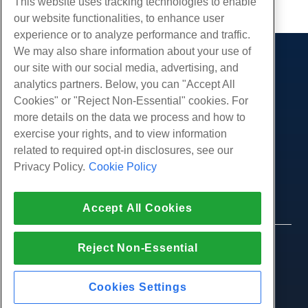
This website uses tracking technologies to enable
our website functionalities, to enhance user
experience or to analyze performance and traffic.
We may also share information about your use of
Produkte
our site with our social media, advertising, and
analytics partners. Below, you can "Accept All
Web-Hosting
Dienstleistungen
Cookies" or "Reject Non-Essential" cookies. For
Business Hosting
Website-Migrationen
more details on the data we process and how to
Gemeinschaft
Reseller Hosting
exercise your rights, and to view information
White Label Reseller
Produktdokumentation
Unternehmen
related to required opt-in disclosures, see our
Verwaltete Linux. VPS
Tutorials
Privacy Policy.
Cookie Policy
Über uns
Legal
Nicht verwaltete Linux VPS
Blog
Kontaktiere uns
Verwaltete Fenster. VPS
Nutzungsbedingungen
Unterstützung
Daten Center
Accept All Cookies
Nicht verwaltetes Windows VPS
Datenschutz-Bestimmungen
Drücken Sie
Live-Chat mit uns
Cloud-Server
Strafverfolgung
Partnerprogramm
Öffnen Sie ein Support-Ticket
© 2010-2026 Hostwinds, ein HostPapa Inc.
Reject Non-Essential
Load Balancer
Partnervereinbarung
Unternehmen.
Senden Sie uns eine Email
Blockspeicher
Alle Rechte vorbehalten.
Rufen Sie uns an (888) 404-1279
Objektspeicherung
Cookies Settings
SSL Zertifikate