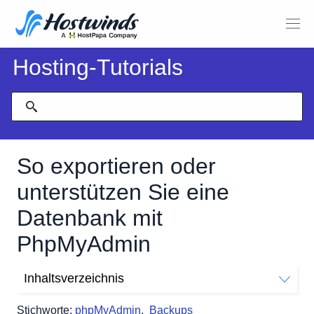
Hosting-Tutorials
So exportieren oder
unterstützen Sie eine
Datenbank mit
PhpMyAdmin
Inhaltsverzeichnis
So sichern Sie Ihre Datenbank mit cPanel und
Stichworte:
phpMyAdmin
,
Backups
PHPMyAdmin