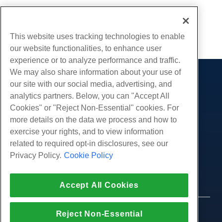
Geschrieben von
Michael Brower
/
Juni 23, 2017
Kopieren URL
This website uses tracking technologies to enable
our website functionalities, to enhance user
experience or to analyze performance and traffic.
We may also share information about your use of
Produkte
our site with our social media, advertising, and
analytics partners. Below, you can "Accept All
Web-Hosting
Dienstleistungen
Cookies" or "Reject Non-Essential" cookies. For
Business Hosting
Website-Migrationen
more details on the data we process and how to
Gemeinschaft
Reseller Hosting
exercise your rights, and to view information
White Label Reseller
Produktdokumentation
Unternehmen
related to required opt-in disclosures, see our
Verwaltete Linux. VPS
Tutorials
Privacy Policy.
Cookie Policy
Über uns
Legal
Nicht verwaltete Linux VPS
Blog
Kontaktiere uns
Verwaltete Fenster. VPS
Nutzungsbedingungen
Unterstützung
Daten Center
Accept All Cookies
Nicht verwaltetes Windows VPS
Datenschutz-Bestimmungen
Drücken Sie
Live-Chat mit uns
Cloud-Server
Strafverfolgung
Partnerprogramm
Öffnen Sie ein Support-Ticket
© 2010-2026 Hostwinds, ein HostPapa Inc.
Reject Non-Essential
Load Balancer
Partnervereinbarung
Unternehmen.
Senden Sie uns eine Email