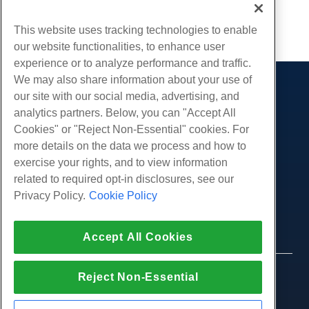
Kopieren URL
This website uses tracking technologies to enable
our website functionalities, to enhance user
experience or to analyze performance and traffic.
We may also share information about your use of
Produkte
our site with our social media, advertising, and
analytics partners. Below, you can "Accept All
Web-Hosting
Dienstleistungen
Cookies" or "Reject Non-Essential" cookies. For
Business Hosting
Website-Migrationen
more details on the data we process and how to
Gemeinschaft
Reseller Hosting
exercise your rights, and to view information
White Label Reseller
Produktdokumentation
Unternehmen
related to required opt-in disclosures, see our
Verwaltete Linux. VPS
Tutorials
Privacy Policy.
Cookie Policy
Über uns
Legal
Nicht verwaltete Linux VPS
Blog
Kontaktiere uns
Verwaltete Fenster. VPS
Nutzungsbedingungen
Unterstützung
Daten Center
Accept All Cookies
Nicht verwaltetes Windows VPS
Datenschutz-Bestimmungen
Drücken Sie
Live-Chat mit uns
Cloud-Server
Strafverfolgung
Partnerprogramm
Öffnen Sie ein Support-Ticket
© 2010-2026 Hostwinds, ein HostPapa Inc.
Reject Non-Essential
Load Balancer
Partnervereinbarung
Unternehmen.
Senden Sie uns eine Email
Blockspeicher
Alle Rechte vorbehalten.
Rufen Sie uns an (888) 404-1279