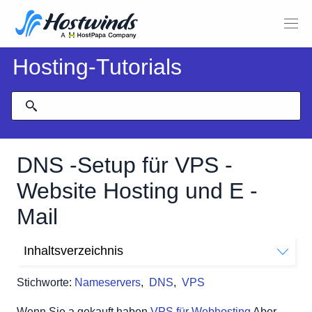
Hosting-Tutorials
DNS -Setup für VPS -
Website Hosting und E -
Mail
Inhaltsverzeichnis
Private Nameserver (e), die auf den VPS zeigen
Stichworte:
Nameservers
,
DNS
,
VPS
Cloud DNS Manager.
Wenn Sie a gekauft haben
VPS für Webhosting
Aber