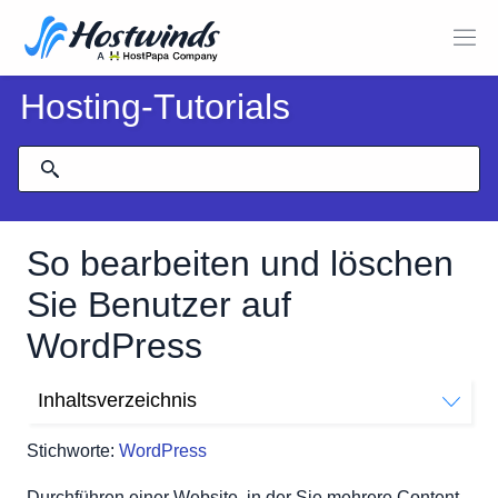
Hosting-Tutorials
So bearbeiten und löschen
Sie Benutzer auf
WordPress
Inhaltsverzeichnis
So zeigen Sie alle WordPress-Benutzer an
Stichworte:
WordPress
So löschen Sie ein WordPress-Konto
So bearbeiten Sie ein WordPress-Konto
Durchführen einer Website, in der Sie mehrere Content-