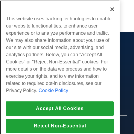
Geschrieben von
Hostwinds Team
/
April 24, 2018
Kopieren URL
This website uses tracking technologies to enable
our website functionalities, to enhance user
experience or to analyze performance and traffic.
We may also share information about your use of
Produkte
our site with our social media, advertising, and
analytics partners. Below, you can "Accept All
Web-Hosting
Dienstleistungen
Cookies" or "Reject Non-Essential" cookies. For
Business Hosting
Website-Migrationen
more details on the data we process and how to
Gemeinschaft
Reseller Hosting
exercise your rights, and to view information
White Label Reseller
Produktdokumentation
Unternehmen
related to required opt-in disclosures, see our
Verwaltete Linux. VPS
Tutorials
Privacy Policy.
Cookie Policy
Über uns
Legal
Nicht verwaltete Linux VPS
Blog
Kontaktiere uns
Verwaltete Fenster. VPS
Nutzungsbedingungen
Unterstützung
Daten Center
Accept All Cookies
Nicht verwaltetes Windows VPS
Datenschutz-Bestimmungen
Drücken Sie
Live-Chat mit uns
Cloud-Server
Strafverfolgung
Partnerprogramm
Öffnen Sie ein Support-Ticket
© 2010-2026 Hostwinds, ein HostPapa Inc.
Reject Non-Essential
Load Balancer
Partnervereinbarung
Unternehmen.
Senden Sie uns eine Email
Blockspeicher
Alle Rechte vorbehalten.