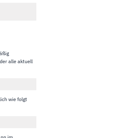
äßig
er alle aktuell
ch wie folgt
ann im