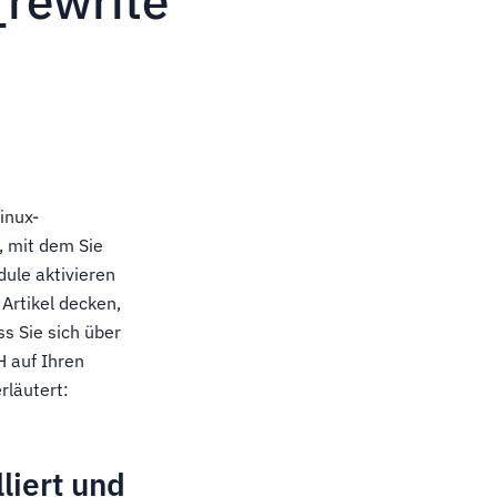
_rewrite
inux-
, mit dem Sie
ule aktivieren
Artikel decken,
ss Sie sich über
H auf Ihren
rläutert:
lliert und