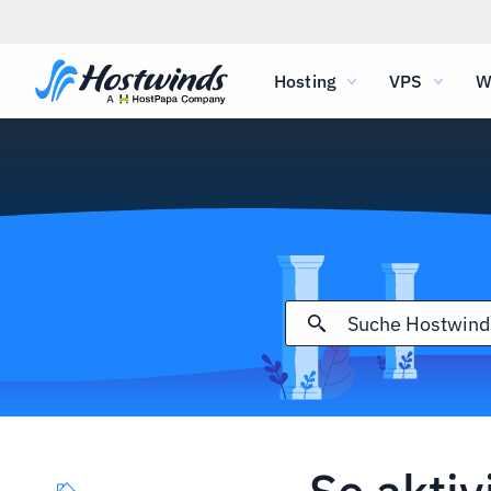
Hosting
VPS
W