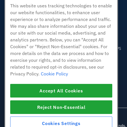
Business Hosting
This website uses tracking technologies to enable
Reseller Hosting
our website functionalities, to enhance user
White Label Reseller
experience or to analyze performance and traffic.
Verwaltete Linux. VPS
We may also share information about your use of
Nicht verwaltete Linux VPS
our site with our social media, advertising, and
analytics partners. Below, you can "Accept All
Verwaltete Fenster. VPS
Cookies" or "Reject Non-Essential" cookies. For
Nicht verwaltetes Windows VPS
more details on the data we process and how to
Cloud-Server
exercise your rights, and to view information
Load Balancer
related to required opt-in disclosures, see our
Blockspeicher
Privacy Policy.
Cookie Policy
Objektspeicherung
SSL Zertifikate
Accept All Cookies
Webanwendungshosting
Reject Non-Essential
Cookies Settings
© 2010-2026 Hostwinds, 