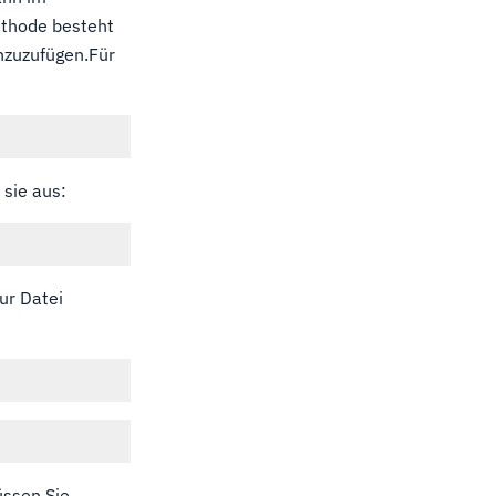
ethode besteht
inzuzufügen.Für
 sie aus:
ur Datei
üssen Sie