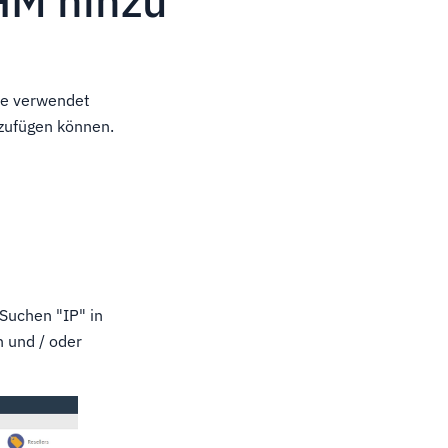
HM hinzu
ie verwendet
nzufügen können.
Suchen "IP" in
 und / oder