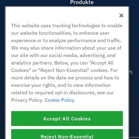
Produkte
Web-Hosting
Business Hosting
This website uses tracking technologies to enable
Reseller Hosting
our website functionalities, to enhance user
White Label Reseller
experience or to analyze performance and traffic.
Verwaltete Linux. VPS
We may also share information about your use of
Nicht verwaltete Linux VPS
our site with our social media, advertising, and
analytics partners. Below, you can "Accept All
Verwaltete Fenster. VPS
Cookies" or "Reject Non-Essential" cookies. For
Nicht verwaltetes Windows VPS
more details on the data we process and how to
Cloud-Server
exercise your rights, and to view information
Load Balancer
related to required opt-in disclosures, see our
Blockspeicher
Privacy Policy.
Cookie Policy
Objektspeicherung
SSL Zertifikate
Accept All Cookies
Webanwendungshosting
Reject Non-Essential