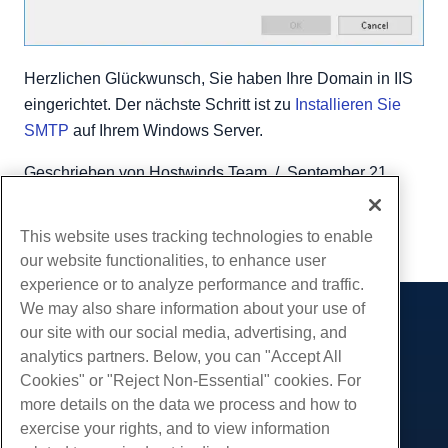
Herzlichen Glückwunsch, Sie haben Ihre Domain in IIS
eingerichtet. Der nächste Schritt ist zu
Installieren Sie
SMTP
auf Ihrem Windows Server.
Geschrieben von
Hostwinds Team
/
September 21,
2018
Kopieren URL
This website uses tracking technologies to enable
our website functionalities, to enhance user
experience or to analyze performance and traffic.
We may also share information about your use of
Produkte
our site with our social media, advertising, and
analytics partners. Below, you can "Accept All
Web-Hosting
Dienstleistungen
Cookies" or "Reject Non-Essential" cookies. For
Business Hosting
Website-Migrationen
more details on the data we process and how to
Gemeinschaft
Reseller Hosting
exercise your rights, and to view information
White Label Reseller
Produktdokumentation