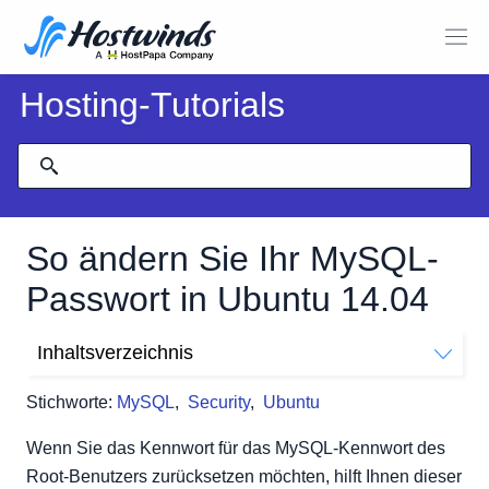
Hosting-Tutorials
So ändern Sie Ihr MySQL-
Passwort in Ubuntu 14.04
Inhaltsverzeichnis
MySQL-Passwort zurücksetzen
Stichworte:
MySQL
,
Security
,
Ubuntu
Stoppen Sie den MySQL Server
Passwort ändern
Wenn Sie das Kennwort für das MySQL-Kennwort des
Verwenden Sie für MySQL 5.7.6 und neuer den
Root-Benutzers zurücksetzen möchten, hilft Ihnen dieser