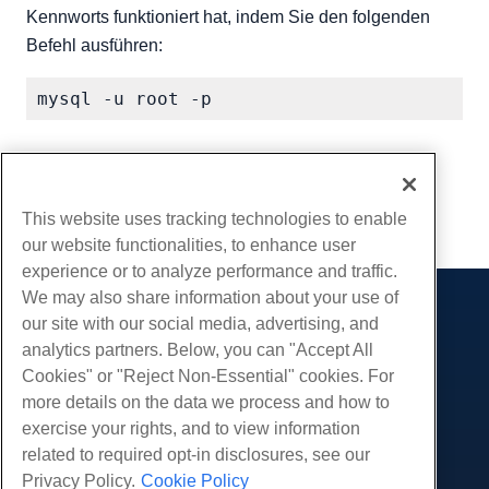
Kennworts funktioniert hat, indem Sie den folgenden
Befehl ausführen:
Geschrieben von
Hostwinds Team
/
April 11, 2018
Kopieren URL
This website uses tracking technologies to enable
our website functionalities, to enhance user
experience or to analyze performance and traffic.
We may also share information about your use of
Produkte
our site with our social media, advertising, and
analytics partners. Below, you can "Accept All
Web-Hosting
Dienstleistungen
Cookies" or "Reject Non-Essential" cookies. For
Business Hosting
Website-Migrationen
more details on the data we process and how to
Gemeinschaft
Reseller Hosting
exercise your rights, and to view information
White Label Reseller
Produktdokumentation
Unternehmen
related to required opt-in disclosures, see our
Verwaltete Linux. VPS
Tutorials
Privacy Policy.
Cookie Policy
Über uns