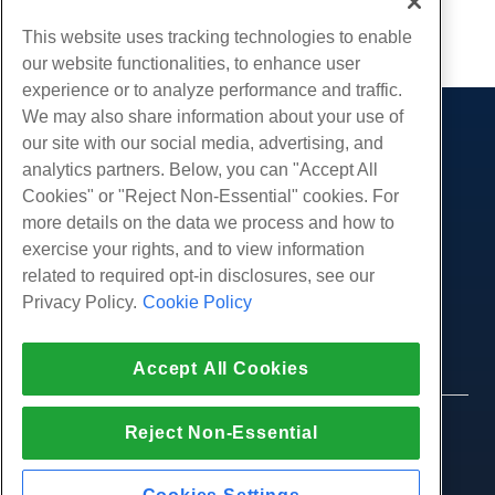
Kopieren URL
This website uses tracking technologies to enable
our website functionalities, to enhance user
experience or to analyze performance and traffic.
We may also share information about your use of
Produkte
our site with our social media, advertising, and
analytics partners. Below, you can "Accept All
Web-Hosting
Dienstleistungen
Cookies" or "Reject Non-Essential" cookies. For
Business Hosting
Website-Migrationen
more details on the data we process and how to
Gemeinschaft
Reseller Hosting
exercise your rights, and to view information
White Label Reseller
Produktdokumentation
Unternehmen
related to required opt-in disclosures, see our
Verwaltete Linux. VPS
Tutorials
Privacy Policy.
Cookie Policy
Über uns
Legal
Nicht verwaltete Linux VPS
Blog
Kontaktiere uns
Verwaltete Fenster. VPS
Nutzungsbedingungen
Unterstützung
Daten Center
Accept All Cookies
Nicht verwaltetes Windows VPS
Datenschutz-Bestimmungen
Drücken Sie
Live-Chat mit uns
Cloud-Server
Strafverfolgung
Partnerprogramm
Öffnen Sie ein Support-Ticket
© 2010-2026 Hostwinds, ein HostPapa Inc.
Reject Non-Essential
Load Balancer
Partnervereinbarung
Unternehmen.
Senden Sie uns eine Email
Blockspeicher
Alle Rechte vorbehalten.
Rufen Sie uns an (888) 404-1279
Objektspeicherung