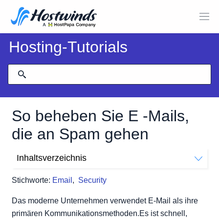
Hosting-Tutorials
So beheben Sie E -Mails,
die an Spam gehen
Inhaltsverzeichnis
Wie verhindere ich, dass meine E-Mails zu Spam
Stichworte:
Email
,
Security
gelangen?
Authentifizieren Sie Ihre E-Mails
Das moderne Unternehmen verwendet E-Mail als ihre
Überprüfen Sie Ihre E-Mails
primären Kommunikationsmethoden.Es ist schnell,