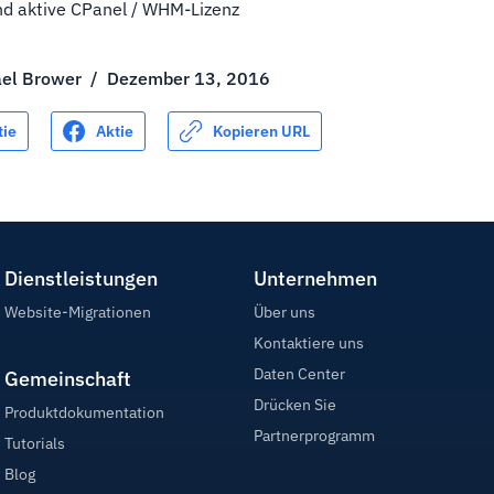
nd aktive CPanel / WHM-Lizenz
ael Brower
/
Dezember 13, 2016
tie
Aktie
Kopieren URL
Dienstleistungen
Unternehmen
Website-Migrationen
Über uns
Kontaktiere uns
Daten Center
Gemeinschaft
Drücken Sie
Produktdokumentation
Partnerprogramm
Tutorials
Blog