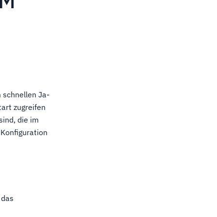
HM
 schnellen Ja-
art zugreifen
ind, die im
 Konfiguration
 das