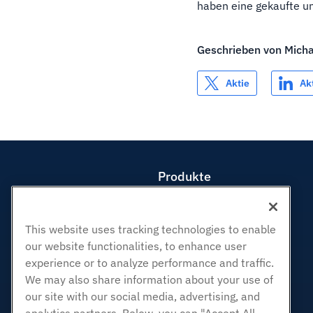
haben eine gekaufte u
Geschrieben von
Mich
Aktie
Ak
Produkte
Web-Hosting
Business Hosting
This website uses tracking technologies to enable
Reseller Hosting
our website functionalities, to enhance user
White Label Reseller
experience or to analyze performance and traffic.
Verwaltete Linux. VPS
We may also share information about your use of
Nicht verwaltete Linux VPS
our site with our social media, advertising, and