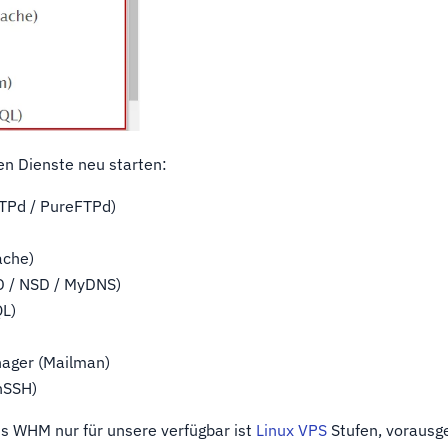
en Dienste neu starten:
TPd / PureFTPd)
ache)
D / NSD / MyDNS)
QL)
nager (Mailman)
nSSH)
ss WHM nur für unsere verfügbar ist
Linux VPS
Stufen, vorausge