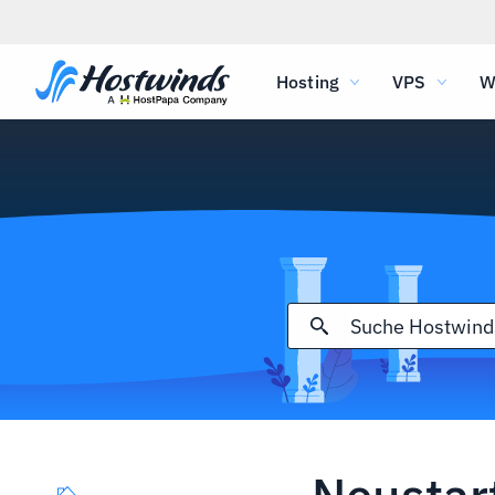
Hosting
VPS
W