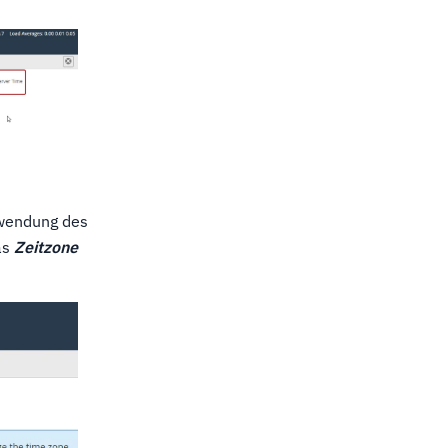
rwendung des
as
Zeitzone