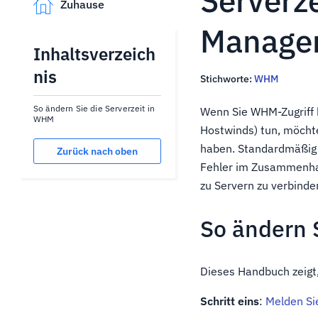
Serverz
Zuhause
Manage
Inhaltsverzeich
nis
Stichworte:
WHM
So ändern Sie die Serverzeit in
Wenn Sie WHM-Zugriff h
WHM
Hostwinds) tun, möchte
haben. Standardmäßig 
Zurück nach oben
Fehler im Zusammenhan
zu Servern zu verbinde
So ändern 
Dieses Handbuch zeigt,
Schritt eins
:
Melden Si