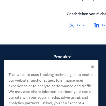
Geschrieben von
Mich
Aktie
Ak
Produkte
Web-Hosting
Business Hosting
This website uses tracking technologies to enable
Reseller Hosting
our website functionalities, to enhance user
White Label Reseller
experience or to analyze performance and traffic.
Verwaltete Linux. VPS
We may also share information about your use of
Nicht verwaltete Linux VPS
our site with our social media, advertising, and
analytics partners. Below, you can "Accept All
Verwaltete Fenster. VPS