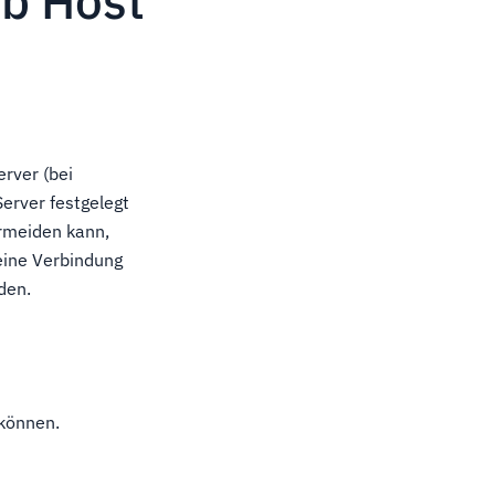
eb Host
rver (bei
erver festgelegt
rmeiden kann,
eine Verbindung
den.
 können.