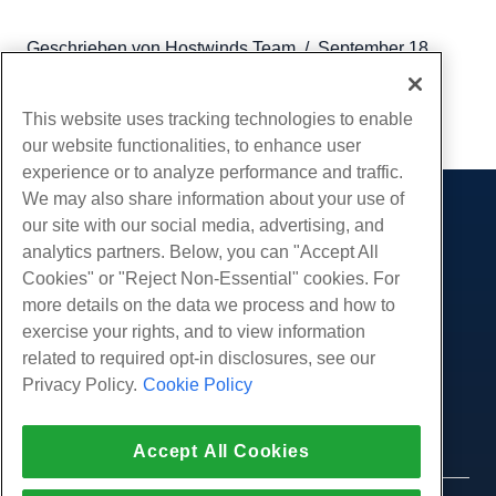
Geschrieben von
Hostwinds Team
/
September 18,
2018
Kopieren URL
This website uses tracking technologies to enable
our website functionalities, to enhance user
experience or to analyze performance and traffic.
We may also share information about your use of
Produkte
our site with our social media, advertising, and
analytics partners. Below, you can "Accept All
Web-Hosting
Dienstleistungen
Cookies" or "Reject Non-Essential" cookies. For
Business Hosting
Website-Migrationen
more details on the data we process and how to
Gemeinschaft
Reseller Hosting
exercise your rights, and to view information
White Label Reseller
Produktdokumentation
Unternehmen
related to required opt-in disclosures, see our
Verwaltete Linux. VPS
Tutorials
Privacy Policy.
Cookie Policy
Über uns
Legal
Nicht verwaltete Linux VPS
Blog
Kontaktiere uns
Verwaltete Fenster. VPS
Nutzungsbedingungen
Unterstützung
Daten Center
Accept All Cookies
Nicht verwaltetes Windows VPS
Datenschutz-Bestimmungen
Drücken Sie
Live-Chat mit uns
Cloud-Server
Strafverfolgung