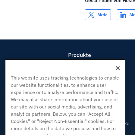
Geschrieben von
Host
Aktie
Ak
Produkte
Web-Hosting
Business Hosting
This website uses tracking technologies to enable
Reseller Hosting
our website functionalities, to enhance user
White Label Reseller
experience or to analyze performance and traffic.
Verwaltete Linux. VPS
We may also share information about your use of
our site with our social media, advertising, and
Nicht verwaltete Linux VPS
analytics partners. Below, you can "Accept All
Verwaltete Fenster. VPS
Cookies" or "Reject Non-Essential" cookies. For
Nicht verwaltetes Windows VPS
more details on the data we process and how to
Cloud-Server