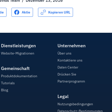
winds Team
/
Dezember 13, 2016
tie
Aktie
Kopieren URL
Dienstleistungen
Unternehmen
Website-Migrationen
Über uns
Kontaktiere uns
Daten Center
Gemeinschaft
Drücken Sie
Produktdokumentation
Partnerprogramm
Tutorials
Blog
Legal
Nutzungsbedingungen
Datenschutz-Bestimmungen