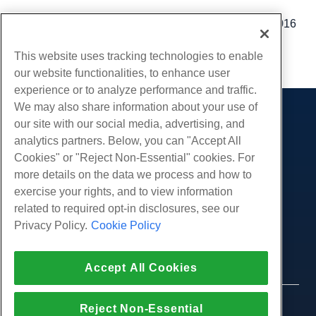
Geschrieben von
Michael Brower
/
Dezember 13, 2016
Kopieren URL
This website uses tracking technologies to enable
our website functionalities, to enhance user
experience or to analyze performance and traffic.
We may also share information about your use of
Produkte
our site with our social media, advertising, and
analytics partners. Below, you can "Accept All
Web-Hosting
Dienstleistungen
Cookies" or "Reject Non-Essential" cookies. For
Business Hosting
Website-Migrationen
more details on the data we process and how to
Gemeinschaft
Reseller Hosting
exercise your rights, and to view information
White Label Reseller
Produktdokumentation
Unternehmen
related to required opt-in disclosures, see our
Verwaltete Linux. VPS
Tutorials
Privacy Policy.
Cookie Policy
Über uns
Legal
Nicht verwaltete Linux VPS
Blog
Kontaktiere uns
Verwaltete Fenster. VPS
Nutzungsbedingungen
Unterstützung
Daten Center
Accept All Cookies
Nicht verwaltetes Windows VPS
Datenschutz-Bestimmungen
Drücken Sie
Live-Chat mit uns
Cloud-Server
Strafverfolgung
Partnerprogramm
Öffnen Sie ein Support-Ticket
© 2010-2026 Hostwinds, ein HostPapa Inc.
Reject Non-Essential
Load Balancer
Partnervereinbarung
Unternehmen.