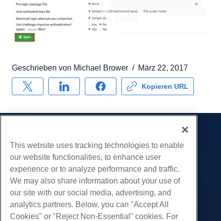
Geschrieben von
Michael Brower
/
März 22, 2017
Kopieren URL
Produkte
This website uses tracking technologies to enable
Web-Hosting
Dienstleistungen
our website functionalities, to enhance user
Business Hosting
experience or to analyze performance and traffic.
Website-Migrationen
Gemeinschaft
Reseller Hosting
We may also share information about your use of
White Label Reseller
Produktdokumentation
our site with our social media, advertising, and
Unternehmen
Verwaltete Linux. VPS
analytics partners. Below, you can "Accept All
Tutorials
Über uns
Legal
Nicht verwaltete Linux VPS
Cookies" or "Reject Non-Essential" cookies. For
Blog