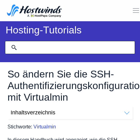
Hosting-Tutorials
So ändern Sie die SSH-
Authentifizierungskonfigurati
mit Virtualmin
Inhaltsverzeichnis
Wie ändere ich die SSH-Authentifizierungskonfiguration
Stichworte:
Virtualmin
mit Virtualmin?
In diesem Handbuch wird angezeigt, wie die SSH-