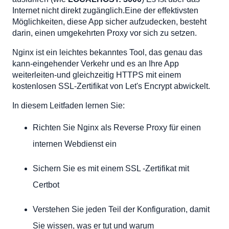
Warum ist das wichtig
Internet nicht direkt zugänglich.Eine der effektivsten
Erstellen Sie einen neuen Serverblock
Möglichkeiten, diese App sicher aufzudecken, besteht
Was diese Konfiguration tut
darin, einen umgekehrten Proxy vor sich zu setzen.
Aktivieren Sie die Konfiguration
Nginx ist ein leichtes bekanntes Tool, das genau das
Schritt 2: Fügen Sie SSL mit Let's Encrypt und Certbot
kann-eingehender Verkehr und es an Ihre App
hinzu
weiterleiten-und gleichzeitig HTTPS mit einem
Warum HTTPS wichtig ist
kostenlosen SSL-Zertifikat von Let's Encrypt abwickelt.
Fordern Sie das Zertifikat an
In diesem Leitfaden lernen Sie:
Überprüfen Sie die Änderungen
Optional: Force Https
Richten Sie Nginx als Reverse Proxy für einen
Schritt 3: Verbesserung der SSL -Einstellungen (für die
Produktion empfohlen)
internen Webdienst ein
Was diese Einstellungen tun
Sichern Sie es mit einem SSL -Zertifikat mit
Schritt 4: (optional) Fügen Sie Diffie-Hellman-Parameter
hinzu
Certbot
Warum das hinzufügen?
Schritt 5: Einrichten
Verstehen Sie jeden Teil der Konfiguration, damit
Letzte Schritte und gute Gewohnheiten
Sie wissen, was er tut und warum