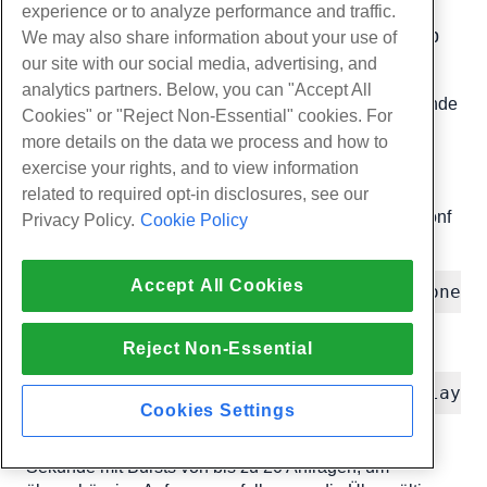
experience or to analyze performance and traffic.
Hinzufügen von Ratenbegrenzung, um Ihre App
We may also share information about your use of
zu schützen
our site with our social media, advertising, and
analytics partners. Below, you can "Accept All
Sie können einschränken, wie viele Anfragen ein Kunde
Cookies" or "Reject Non-Essential" cookies. For
in einem bestimmten Zeitrahmen stellen kann, um Ihr
more details on the data we process and how to
Backend vor Missbrauch oder versehentlicher
exercise your rights, and to view information
Überlastung zu schützen.
related to required opt-in disclosures, see our
Fügen Sie dies im HTTP -Block in /etc/nginx/nginx.conf
Privacy Policy.
Cookie Policy
hinzu:
Accept All Cookies
limit_req_zone $binary_remote_addr zone=m
Dann in Ihrem Server oder Standortblock:
Reject Non-Essential
limit_req zone=mylimit burst=20 nodelay;
Cookies Settings
Diese Konfiguration ermöglicht 10 Anfragen pro
Sekunde mit Bursts von bis zu 20 Anfragen, um