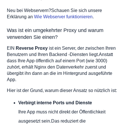
Erweiterte Anwendungsfälle für Nginx Reverse Proxy mit
SSL
Neu bei Webservern?Schauen Sie sich unsere
Hosting mehrerer Anwendungen auf einem Server
Erklärung an
Wie Webserver funktionieren
.
Pathbasierter Proxying
Was ist ein umgekehrter Proxy und warum
Hinzufügen von Ratenbegrenzung, um Ihre App zu
schützen
verwenden Sie einen?
Lastausgleich über mehrere Backend -Server übertragen
EIN
Reverse Proxy
ist ein Server, der zwischen Ihren
Protokollierung und Debuggen
Benutzern und Ihren Backend -Diensten liegt.Anstatt
Benutzerdefinierte Header und
dass Ihre App öffentlich auf einem Port (wie 3000)
Sicherheitsverbesserungen
zuhört, erhält Nginx den Datenverkehr zuerst und
übergibt ihn dann an die im Hintergrund ausgeführte
App.
Hier ist der Grund, warum dieser Ansatz so nützlich ist:
Verbirgt interne Ports und Dienste
Ihre App muss nicht direkt der Öffentlichkeit
ausgesetzt sein.Das reduziert die