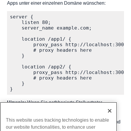
Apps unter einer einzelnen Domäne wünschen:
server {

    listen 80;

    server_name example.com;

    location /app1/ {

        proxy_pass http://localhost:3001/;
        # proxy headers here

    }

    location /app2/ {

        proxy_pass http://localhost:3002/;
        # proxy headers here

    }

}
Hinweis:
Wenn Sie pathbasierte Stellvertreter
verwenden, können nachfolgende Schrägstriche und
URL-Umschreibungen schwierig werden. Stellen Sie
This website uses tracking technologies to enable
sicher, dass Ihre Backend-App unter einem Untergrund
our website functionalities, to enhance user
serviert wird.