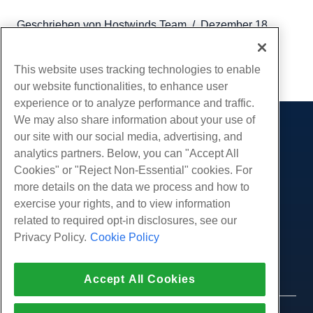
Geschrieben von
Hostwinds Team
/
Dezember 18,
2018
Kopieren URL
This website uses tracking technologies to enable
our website functionalities, to enhance user
experience or to analyze performance and traffic.
We may also share information about your use of
Produkte
our site with our social media, advertising, and
analytics partners. Below, you can "Accept All
Web-Hosting
Dienstleistungen
Cookies" or "Reject Non-Essential" cookies. For
Business Hosting
Website-Migrationen
more details on the data we process and how to
Gemeinschaft
Reseller Hosting
exercise your rights, and to view information
White Label Reseller
Produktdokumentation
Unternehmen
related to required opt-in disclosures, see our
Verwaltete Linux. VPS
Tutorials
Privacy Policy.
Cookie Policy
Über uns
Legal
Nicht verwaltete Linux VPS
Blog
Kontaktiere uns
Verwaltete Fenster. VPS
Nutzungsbedingungen
Unterstützung
Daten Center
Accept All Cookies
Nicht verwaltetes Windows VPS
Datenschutz-Bestimmungen
Drücken Sie
Live-Chat mit uns
Cloud-Server
Strafverfolgung
Partnerprogramm
Öffnen Sie ein Support-Ticket