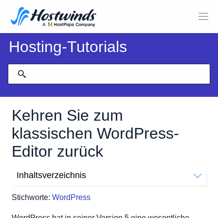
Hosting-Tutorials
Kehren Sie zum
klassischen WordPress-
Editor zurück
Inhaltsverzeichnis
Laden Sie das offizielle Classic Editor Plugin herunter
Stichworte:
WordPress
Sobald das Plugin installiert ist
Bearbeitungsoptionen, die in Ihren Posts angezeigt
WordPress hat in seiner Version 5 eine wesentliche