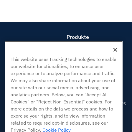
Produkte
Web-Hosting
Business Hosting
This website uses tracking technologies to enable
Reseller Hosting
our website functionalities, to enhance user
White Label Reseller
experience or to analyze performance and traffic.
Verwaltete Linux. VPS
We may also share information about your use of
Nicht verwaltete Linux VPS
our site with our social media, advertising, and
analytics partners. Below, you can "Accept All
Verwaltete Fenster. VPS
Cookies" or "Reject Non-Essential" cookies. For
Nicht verwaltetes Windows VPS
more details on the data we process and how to
Cloud-Server
exercise your rights, and to view information
Load Balancer
related to required opt-in disclosures, see our
Blockspeicher
Privacy Policy.
Cookie Policy