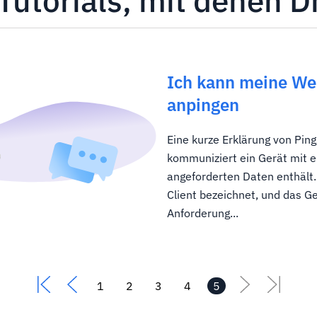
Tutorials, mit denen D
Ich kann meine Web
anpingen
Eine kurze Erklärung von Ping
kommuniziert ein Gerät mit e
angeforderten Daten enthält.
Client bezeichnet, und das Ger
Anforderung...
1
2
3
4
5