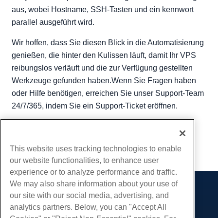
aus, wobei Hostname, SSH-Tasten und ein kennwort
parallel ausgeführt wird.
Wir hoffen, dass Sie diesen Blick in die Automatisierung
genießen, die hinter den Kulissen läuft, damit Ihr VPS
reibungslos verläuft und die zur Verfügung gestellten
Werkzeuge gefunden haben.Wenn Sie Fragen haben
oder Hilfe benötigen, erreichen Sie unser Support-Team
24/7/365, indem Sie ein Support-Ticket eröffnen.
Geschrieben von
Hostwinds Team
/
Juni 5, 2021
Kopieren URL
This website uses tracking technologies to enable
our website functionalities, to enhance user
experience or to analyze performance and traffic.
We may also share information about your use of
Produkte
our site with our social media, advertising, and
analytics partners. Below, you can "Accept All
Web-Hosting
Dienstleistungen