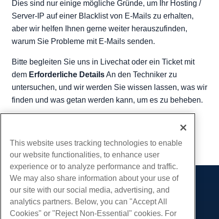
Dies sind nur einige mögliche Gründe, um Ihr Hosting /
Server-IP auf einer Blacklist von E-Mails zu erhalten,
aber wir helfen Ihnen gerne weiter herauszufinden,
warum Sie Probleme mit E-Mails senden.
Bitte begleiten Sie uns in Livechat oder ein Ticket mit
dem
Erforderliche Details
An den Techniker zu
untersuchen, und wir werden Sie wissen lassen, was wir
finden und was getan werden kann, um es zu beheben.
Geschrieben von
Hostwinds Team
/
Juni 5, 2021
Kopieren URL
This website uses tracking technologies to enable
our website functionalities, to enhance user
experience or to analyze performance and traffic.
We may also share information about your use of
Produkte
our site with our social media, advertising, and
analytics partners. Below, you can "Accept All
Web-Hosting
Dienstleistungen
Cookies" or "Reject Non-Essential" cookies. For
Business Hosting