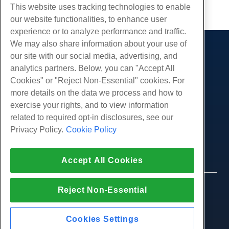
Kopieren URL
This website uses tracking technologies to enable
our website functionalities, to enhance user
experience or to analyze performance and traffic.
We may also share information about your use of
Produkte
our site with our social media, advertising, and
analytics partners. Below, you can "Accept All
Web-Hosting
Dienstleistungen
Cookies" or "Reject Non-Essential" cookies. For
Business Hosting
Website-Migrationen
more details on the data we process and how to
Gemeinschaft
Reseller Hosting
exercise your rights, and to view information
White Label Reseller
Produktdokumentation
Unternehmen
related to required opt-in disclosures, see our
Verwaltete Linux. VPS
Tutorials
Privacy Policy.
Cookie Policy
Über uns
Legal
Nicht verwaltete Linux VPS
Blog
Kontaktiere uns
Verwaltete Fenster. VPS
Nutzungsbedingungen
Unterstützung
Daten Center
Accept All Cookies
Nicht verwaltetes Windows VPS
Datenschutz-Bestimmungen
Drücken Sie
Live-Chat mit uns
Cloud-Server
Strafverfolgung
Partnerprogramm
Öffnen Sie ein Support-Ticket
© 2010-2026 Hostwinds, ein HostPapa Inc.
Reject Non-Essential
Load Balancer
Partnervereinbarung
Unternehmen.
Senden Sie uns eine Email
Blockspeicher
Alle Rechte vorbehalten.
Rufen Sie uns an (888) 404-1279
Objektspeicherung
Cookies Settings