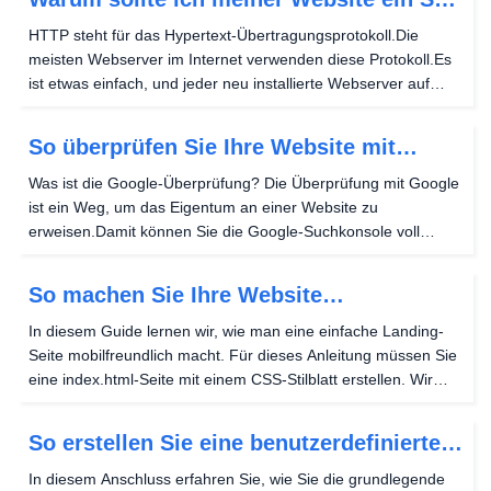
hinzufügen?
HTTP steht für das Hypertext-Übertragungsprotokoll.Die
meisten Webserver im Internet verwenden diese Protokoll.Es
ist etwas einfach, und jeder neu installierte Webserver auf
einem Hostwinds VPS oder dedizierter Server wird dieses
Protokoll aus dem Feld unterstützen. Leider...
So überprüfen Sie Ihre Website mit
Google
Was ist die Google-Überprüfung? Die Überprüfung mit Google
ist ein Weg, um das Eigentum an einer Website zu
erweisen.Damit können Sie die Google-Suchkonsole voll
nutzen.Die Google-Suchkonsole ist ein weiteres Werkzeug,
mit dem Sie nachverfolgen können, wie Google Ihre...
So machen Sie Ihre Website
mobilfreundlich
In diesem Guide lernen wir, wie man eine einfache Landing-
Seite mobilfreundlich macht. Für dieses Anleitung müssen Sie
eine index.html-Seite mit einem CSS-Stilblatt erstellen. Wir
haben dieses Thema zuvor behandelt, um dieses Handbuch
zu folgen und zu erfahren Erstellen Sie...
So erstellen Sie eine benutzerdefinierte
Zielseite mit HTML und CSS
In diesem Anschluss erfahren Sie, wie Sie die grundlegende