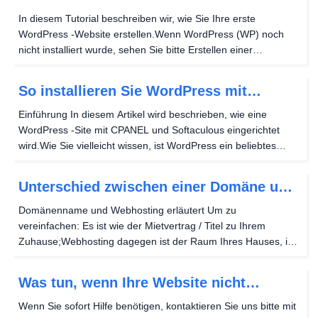
Website
In diesem Tutorial beschreiben wir, wie Sie Ihre erste
WordPress -Website erstellen.Wenn WordPress (WP) noch
nicht installiert wurde, sehen Sie bitte Erstellen einer
WordPress -Site mit CPanel und Softaculous anfangen.
Erstellen Sie Ihre erste WP -Seite Navigieren Sie mit...
So installieren Sie WordPress mit
SoftAculous in CPanel
Einführung In diesem Artikel wird beschrieben, wie eine
WordPress -Site mit CPANEL und Softaculous eingerichtet
wird.Wie Sie vielleicht wissen, ist WordPress ein beliebtes
Content -Management -System, das zum Erstellen von Blogs
und Websites verwendet wird.CPANEL ist ein...
Unterschied zwischen einer Domäne und
einer Website
Domänenname und Webhosting erläutert Um zu
vereinfachen: Es ist wie der Mietvertrag / Titel zu Ihrem
Zuhause;Webhosting dagegen ist der Raum Ihres Hauses, in
dem Sie Ihre Möbel platzieren.Ihre IP-Adresse ist die Adresse,
an die Ihr Domain-Name-Punkte / Web-Host hört....
Was tun, wenn Ihre Website nicht
verfügbar ist?
Wenn Sie sofort Hilfe benötigen, kontaktieren Sie uns bitte mit