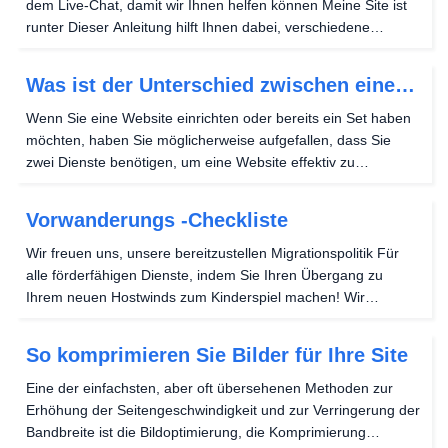
dem Live-Chat, damit wir Ihnen helfen können Meine Site ist
runter Dieser Anleitung hilft Ihnen dabei, verschiedene
Möglichkeiten zu ermitteln, warum Ihre Website
heruntergefahren ist, und hilft Ihnen, Ihre...
Was ist der Unterschied zwischen einer
Domäne und einer Website?
Wenn Sie eine Website einrichten oder bereits ein Set haben
möchten, haben Sie möglicherweise aufgefallen, dass Sie
zwei Dienste benötigen, um eine Website effektiv zu
hosten.Wenn Sie neugierig auf das sind, was Sie für eine
Website benötigen, erklärt dieser Anleitung, warum...
Vorwanderungs -Checkliste
Wir freuen uns, unsere bereitzustellen Migrationspolitik Für
alle förderfähigen Dienste, indem Sie Ihren Übergang zu
Ihrem neuen Hostwinds zum Kinderspiel machen! Wir
ermutigen Sie dringend, sich einen Moment Zeit zu nehmen,
um unsere Migrationsrichtlinie zu überprüfen und...
So komprimieren Sie Bilder für Ihre Site
Eine der einfachsten, aber oft übersehenen Methoden zur
Erhöhung der Seitengeschwindigkeit und zur Verringerung der
Bandbreite ist die Bildoptimierung, die Komprimierung