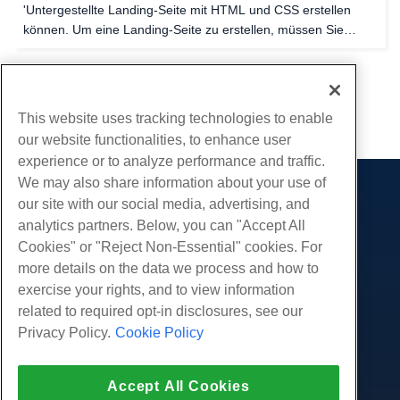
'Untergestellte Landing-Seite mit HTML und CSS erstellen
können. Um eine Landing-Seite zu erstellen, müssen Sie
einen Texteditor haben, entweder der in Ihrem CPANEL-
Dateimanager, Notepad ++, oder ein beliebiger...
1
2
This website uses tracking technologies to enable
our website functionalities, to enhance user
experience or to analyze performance and traffic.
We may also share information about your use of
Produkte
our site with our social media, advertising, and
analytics partners. Below, you can "Accept All
Web-Hosting
Dienstleistungen
Cookies" or "Reject Non-Essential" cookies. For
Business Hosting
Website-Migrationen
more details on the data we process and how to
Gemeinschaft
Reseller Hosting
exercise your rights, and to view information
White Label Reseller
Produktdokumentation
Unternehmen
related to required opt-in disclosures, see our
Verwaltete Linux. VPS
Tutorials
Privacy Policy.
Cookie Policy
Über uns
Legal
Nicht verwaltete Linux VPS
Blog
Kontaktiere uns
Verwaltete Fenster. VPS
Nutzungsbedingungen
Unterstützung
Daten Center
Accept All Cookies
Nicht verwaltetes Windows VPS
Datenschutz-Bestimmungen