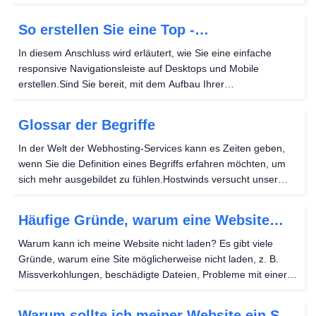
spezifisch ist.Wenn es richtig gemacht wird, hat es keine
Auswirkungen auf die Qualität der Bilder.Es...
So erstellen Sie eine Top -
Navigationsleiste auf Ihrer Website
In diesem Anschluss wird erläutert, wie Sie eine einfache
responsive Navigationsleiste auf Desktops und Mobile
erstellen.Sind Sie bereit, mit dem Aufbau Ihrer
Navigationsleiste zu erfahren?Ich auch, lass uns gehen.
Warum brauchst du eine Navigationsleiste? Wenn Ihre
Glossar der Begriffe
Websites...
In der Welt der Webhosting-Services kann es Zeiten geben,
wenn Sie die Definition eines Begriffs erfahren möchten, um
sich mehr ausgebildet zu fühlen.Hostwinds versucht unser
Bestes, nicht zu verwenden, um Jargon nicht zu verwenden,
den Sie möglicherweise nicht verstehen,...
Häufige Gründe, warum eine Website
nicht geladen wird
Warum kann ich meine Website nicht laden? Es gibt viele
Gründe, warum eine Site möglicherweise nicht laden, z. B.
Missverkohlungen, beschädigte Dateien, Probleme mit einer
Datenbank oder so einfach, dass der Cache und Cookies
Ihres Browsers auf Ihrem Computer löschen muss....
Warum sollte ich meiner Website ein SSL